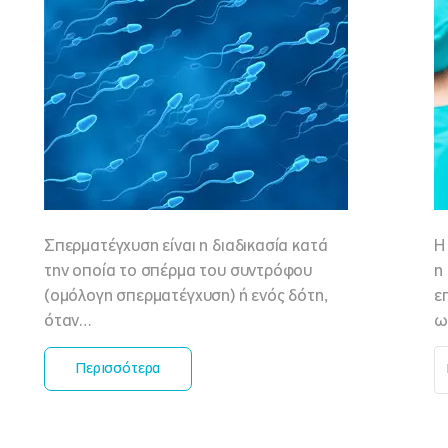
Σπερματέγχυση είναι η διαδικασία κατά
Η
την οποία το σπέρμα του συντρόφου
η
(ομόλογη σπερματέγχυση) ή ενός δότη,
ε
όταν…
ω
Περισσότερα