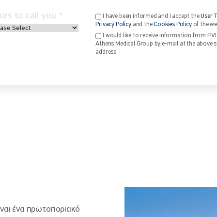
urs to call you *
I have been informed and I accept the
User 
Privacy Policy
and the
Cookies Policy
of the we
I would like to receive information from FIV
Athens Medical Group by e-mail at the above 
address
ίναι ένα πρωτοποριακό