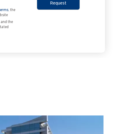
Terms
, the
bsite
I and the
stated