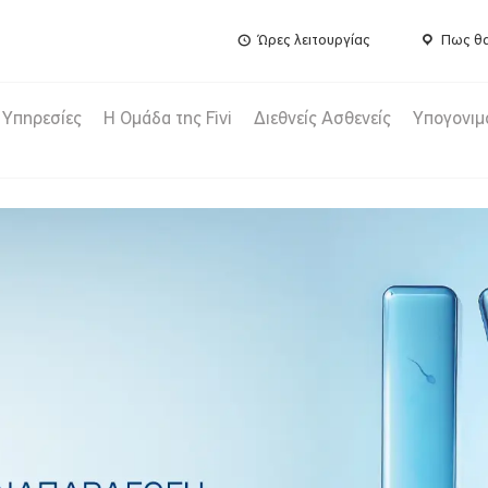
Ώρες λειτουργίας
Πως θα
Υπηρεσίες
Η Ομάδα της Fivi
Διεθνείς Ασθενείς
Υπογονιμ
 πρωτοποριακή 
ικής γονιμοποίησης (IVF) είναι ένα πρωτοπ