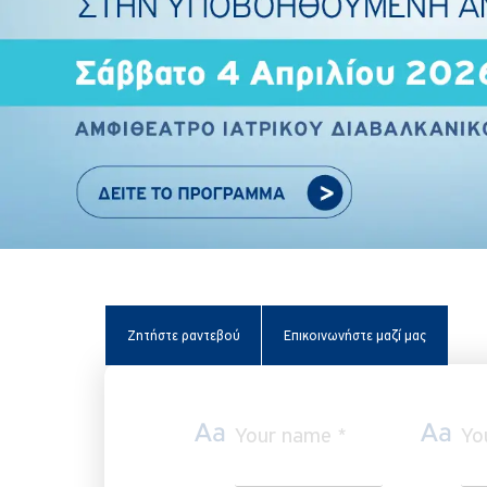
τομ
Ζητήστε ραντεβού
Επικοινωνήστε μαζί μας
Your name *
Yo