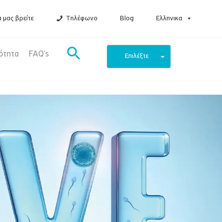
 μας βρείτε
Τηλέφωνο
Blog
Ελληνικα
ότητα
FAQ’s
Επιλέξτε
μονάδα IVF
οριακό κέντρο στον