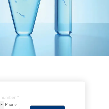
γής.
 number *
1