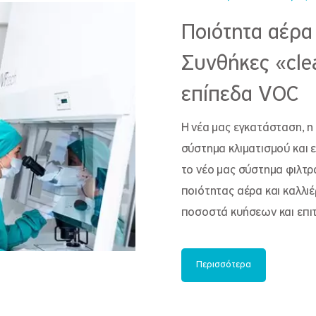
Ποιότητα αέρα
Συνθήκες «cle
επίπεδα VOC
Η νέα μας εγκατάσταση, η
σύστημα κλιματισμού και 
το νέο μας σύστημα φιλτρ
ποιότητας αέρα και καλλιέ
ποσοστά κυήσεων και επι
Περισσότερα