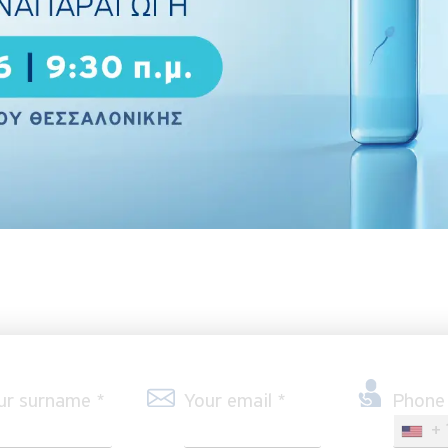
έα της ιατρικώς υποβοηθούμενης αναπαραγω
Περισσότερα
ur surname *
Your email *
Phone
+