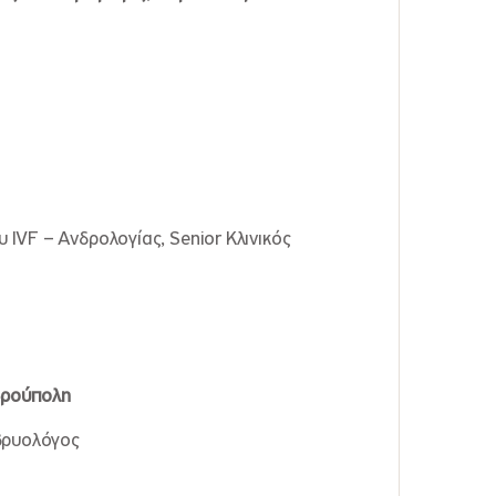
IVF – Ανδρολογίας, Senior Κλινικός
νδρούπολη
βρυολόγος