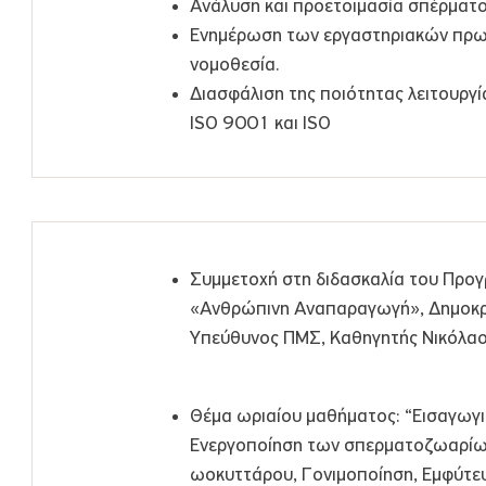
Ανάλυση και προετοιμασία σπέρματο
Ενημέρωση των εργαστηριακών πρωτ
νομοθεσία.
Διασφάλιση της ποιότητας λειτουργ
ISO 9001 και ISO
Συμμετοχή στη διδασκαλία του Πρ
«Ανθρώπινη Αναπαραγωγή», Δημοκρίτ
Υπεύθυνος ΠΜΣ, Καθηγητής Νικόλαο
Θέμα ωριαίου μαθήματος: “Εισαγω
Ενεργοποίηση των σπερματοζωαρίων
ωοκυττάρου, Γονιμοποίηση, Εμφύτευσ