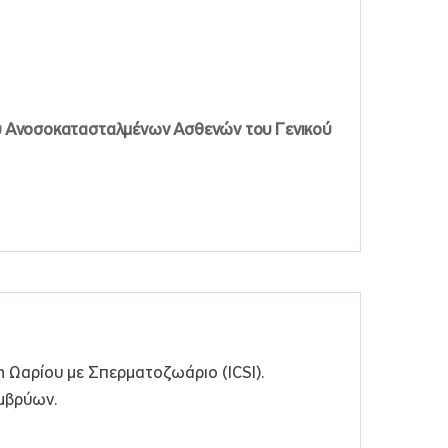
 Ανοσοκατασταλμένων Ασθενών του Γενικού
η Ωαρίου με Σπερματοζωάριο (ICSI).
μβρύων.