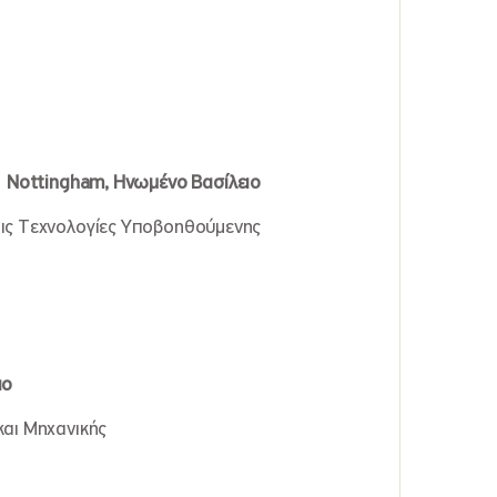
υ
Nottingham
, Ηνωμένο Βασίλειο
τις Τεχνολογίες Υποβοηθούμενης
ιο
και Μηχανικής