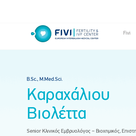
Skip
to
content
Fivi
FIVI Fertility & IVF Center
B.Sc., M.Med.Sci.
Καραχάλιου
Βιολέττα
Senior Κλινικός Εμβρυολόγος – Βιοχημικός, Επιστ