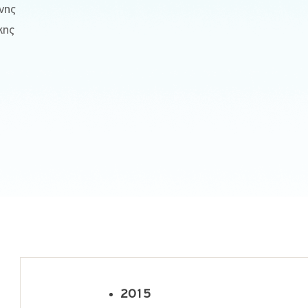
νης
κης
2015