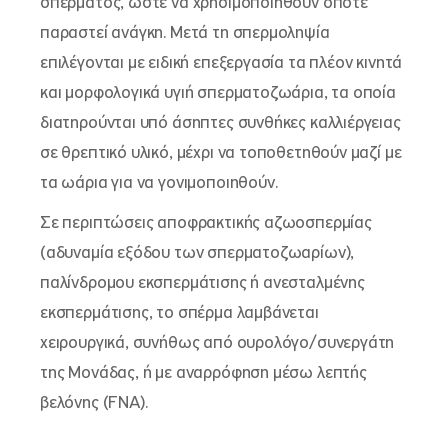
σπέρματος, ώστε να χρησιμοποιηθούν όποτε
παραστεί ανάγκη. Μετά τη σπερμοληψία
επιλέγονται με ειδική επεξεργασία τα πλέον κινητά
και μορφολογικά υγιή σπερματοζωάρια, τα οποία
διατηρούνται υπό άσηπτες συνθήκες καλλιέργειας
σε θρεπτικό υλικό, μέχρι να τοποθετηθούν μαζί με
τα ωάρια για να γονιμοποιηθούν.
Σε περιπτώσεις αποφρακτικής αζωοσπερμίας
(αδυναμία εξόδου των σπερματοζωαρίων),
παλίνδρομου εκσπερμάτισης ή ανεσταλμένης
εκσπερμάτισης, το σπέρμα λαμβάνεται
χειρουργικά, συνήθως από ουρολόγο/συνεργάτη
της Μονάδας, ή με αναρρόφηση μέσω λεπτής
βελόνης (FNA).