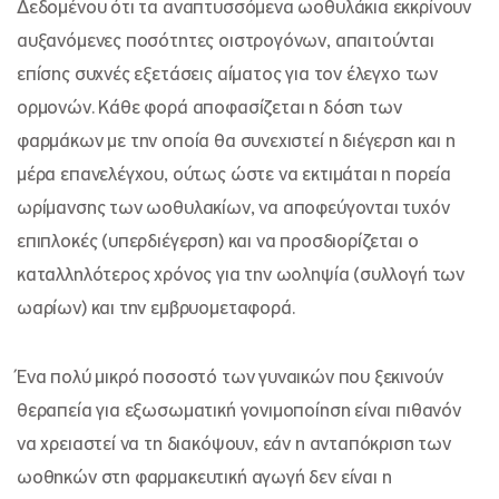
Δεδομένου ότι τα αναπτυσσόμενα ωοθυλάκια εκκρίνουν
αυξανόμενες ποσότητες οιστρογόνων, απαιτούνται
επίσης συχνές εξετάσεις αίματος για τον έλεγχο των
ορμονών. Κάθε φορά αποφασίζεται η δόση των
φαρμάκων με την οποία θα συνεχιστεί η διέγερση και η
μέρα επανελέγχου, ούτως ώστε να εκτιμάται η πορεία
ωρίμανσης των ωοθυλακίων, να αποφεύγονται τυχόν
επιπλοκές (υπερδιέγερση) και να προσδιορίζεται ο
καταλληλότερος χρόνος για την ωοληψία (συλλογή των
ωαρίων) και την εμβρυομεταφορά.
Ένα πολύ μικρό ποσοστό των γυναικών που ξεκινούν
θεραπεία για εξωσωματική γονιμοποίηση είναι πιθανόν
να χρειαστεί να τη διακόψουν, εάν η ανταπόκριση των
ωοθηκών στη φαρμακευτική αγωγή δεν είναι η