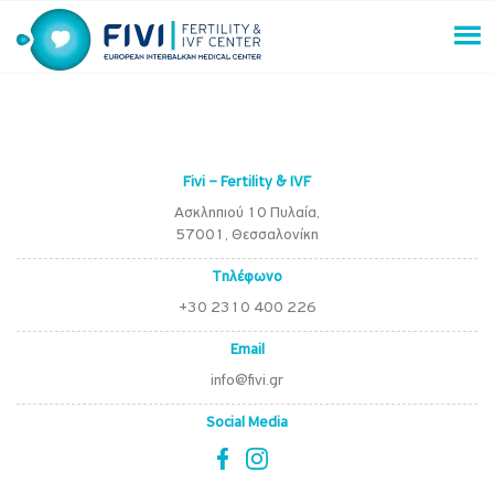
Skip
to
content
FIVI Fertility & IVF Center
Fivi – Fertility & IVF
Ασκληπιού 10 Πυλαία,
57001, Θεσσαλονίκη
Τηλέφωνο
+30 2310 400 226
Email
info@fivi.gr
Social Media