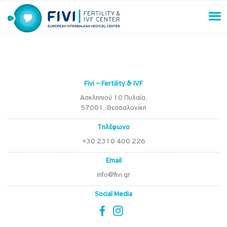
Skip
to
content
FIVI Fertility & IVF Center
Fivi – Fertility & IVF
Ασκληπιού 10 Πυλαία,
57001, Θεσσαλονίκη
Τηλέφωνο
+30 2310 400 226
Email
info@fivi.gr
Social Media