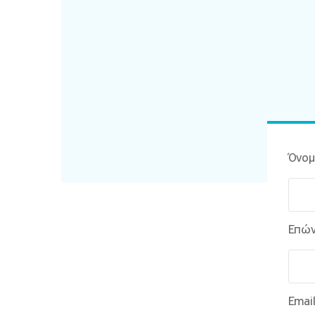
Όνομ
Επών
Email