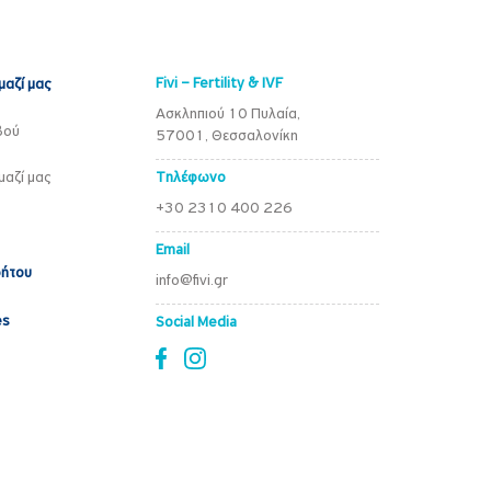
Fivi – Fertility & IVF
μαζί μας
Ασκληπιού 10 Πυλαία,
βού
57001, Θεσσαλονίκη
μαζί μας
Τηλέφωνο
+30 2310 400 226
Email
ρήτου
info@fivi.gr
es
Social Media