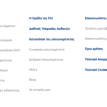
Η Ομάδα της Fivi
Επικοινωνήστε 
ου έμμηνου
Ζητήστε ραντε
Διεθνείς Υπηρεσίες Ασθενών
Επικοινωνήστε 
Κατανόηση της υπογονιμότητας
ατέγχυση
Όροι χρήσης
Γυναικεία υπογονιμότητα
οποίηση (IVF)
Πολιτική Απορ
Ανδρική Υπογονιμότητα
ιμότητας
FAQ’s
Πολιτική Cooki
λικού
Blog
ητα
Οι ιστορίες μας
ες ειδικότητες