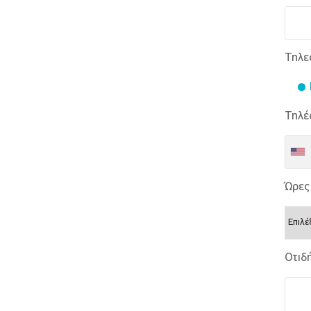
Τηλε
Τηλέ
Ώρες 
Οτιδ