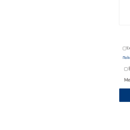
Έ
Πολι
Me