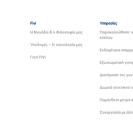
Fivi
Υπηρεσίες
Η Μονάδα & η Φιλοσοφία μας
Παρακολούθηση τ
κύκλου
Υποδομές – Η τεχνολογία μας
Ενδομήτρια σπερμ
Γιατί FIVI
Εξωσωματική γονιμ
Διατήρηση της γον
Δωρεά γενετικού υ
Παρένθετη μητρότ
Συνεργασία με άλλ