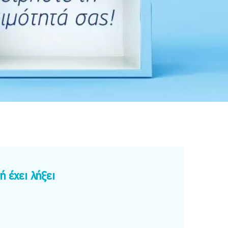
 έχει λήξει