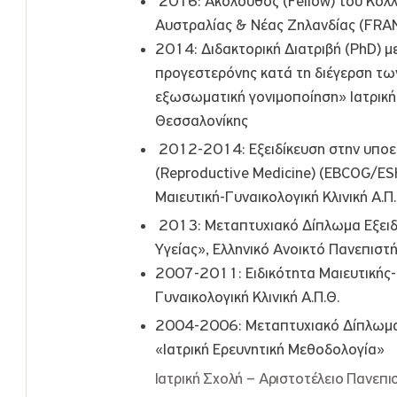
2016: Ακόλουθος (Fellow) του Κολ
Αυστραλίας & Νέας Ζηλανδίας (FR
2014: Διδακτορική Διατριβή (PhD) μ
προγεστερόνης κατά τη διέγερση τω
εξωσωματική γονιμοποίηση» Ιατρική
Θεσσαλονίκης
2012-2014: Εξειδίκευση στην υποει
(Reproductive Medicine) (EBCOG/E
Μαιευτική-Γυναικολογική Κλινική Α.Π.
2013: Μεταπτυχιακό Δίπλωμα Εξειδ
Υγείας», Ελληνικό Ανοικτό Πανεπιστ
2007-2011: Ειδικότητα Μαιευτικής-Γ
Γυναικολογική Κλινική Α.Π.Θ.
2004-2006: Μεταπτυχιακό Δίπλωμα 
«Ιατρική Ερευνητική Μεθοδολογία»
Ιατρική Σχολή – Αριστοτέλειο Πανεπ