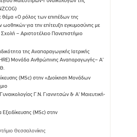
λεγίου Μαιευτήρων-Γυναικολόγων της
ANZCOG)
ε θέμα «Ο ρόλος των επιπέδων της
ν ωοθηκών για την επίτευξη εγκυμοσύνης με
 Σχολή – Αριστοτέλειο Πανεπιστήμιο
δικότητα της Αναπαραγωγικής Ιατρικής
SHRE) Μονάδα Ανθρώπινης Αναπαραγωγής– Α’
Θ.
ίκευσης (MSc) στην «Διοίκηση Μονάδων
ήμιο
υναικολογίας Γ.Ν. Γιαννιτσών & Α’ Μαιευτική-
Εξειδίκευσης (MSc) στην
ιστήμιο Θεσσαλονίκης