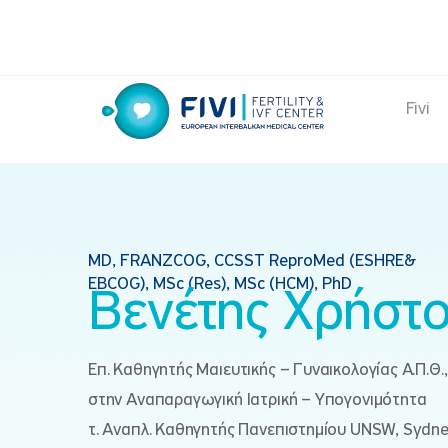
Skip
to
content
Fivi
FIVI Fertility & IVF Center
MD, FRANZCOG, CCSST ReproMed (ESHRE&
EBCOG), MSc (Res), MSc (HCM), PhD
Βενέτης Χρήστ
Επ. Καθηγητής Μαιευτικής – Γυναικολογίας Α.Π.Θ.,
στην Αναπαραγωγική Ιατρική – Υπογονιμότητα
τ. Αναπλ. Καθηγητής Πανεπιστημίου UNSW, Sydney