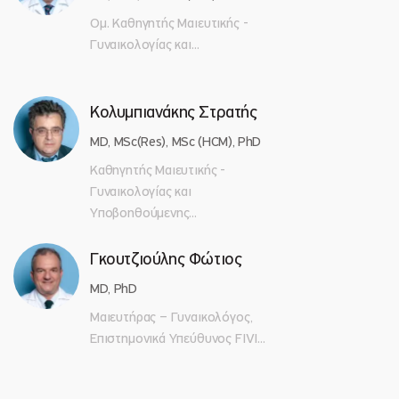
Ομ. Καθηγητής Μαιευτικής -
Γυναικολογίας και...
Κολυμπιανάκης Στρατής
MD, MSc(Res), MSc (HCM), PhD
Καθηγητής Μαιευτικής -
Γυναικολογίας και
Υποβοηθούμενης...
Γκουτζιούλης Φώτιος
MD, PhD
Μαιευτήρας – Γυναικολόγος,
Επιστημονικά Υπεύθυνος FIVI...