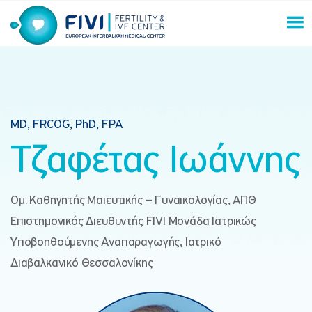
Skip
to
content
FIVI Fertility & IVF Center
MD, FRCOG, PhD, FPA
Τζαφέτας Ιωάννης
Ομ. Καθηγητής Μαιευτικής – Γυναικολογίας, ΑΠΘ
Επιστημονικός Διευθυντής FIVI Μονάδα Ιατρικώς
Υποβοηθούμενης Αναπαραγωγής, Ιατρικό
Διαβαλκανικό Θεσσαλονίκης