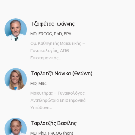
Τζαφέτας Ιωάννης
MD, FRCOG, PhD, FPA
Ομ. Καθηγητής Μαιευτικής –
Γυναικολογίας, ΑΠΘ
Επιστημονικός...
Ταρλατζή Νόνικα (Θεώνη)
MD, MSc
Μαιευτήρας – Γυναικολόγος,
Αναπληρώτρια Επιστημονικά
Υπεύθυνη...
Ταρλατζής Βασίλης
MD, PhD, FRCOG (hon)