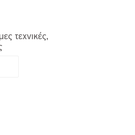
μες τεχνικές,
ς