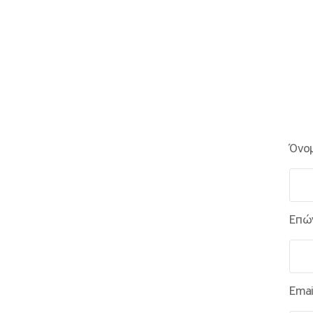
Όνο
Επώ
Emai