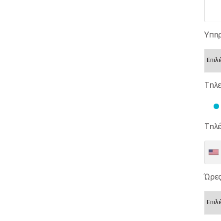
Υπηρ
Τηλε
Τηλ
Ώρες