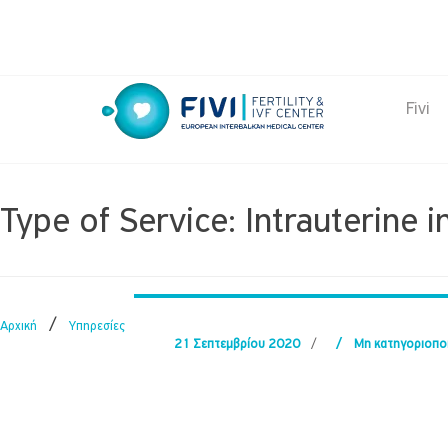
Skip
to
content
Fivi
FIVI Fertility & IVF Center
Type of Service:
Intrauterine 
/
Αρχική
Υπηρεσίες
21 Σεπτεμβρίου 2020
/
/
Μη κατηγοριοπο