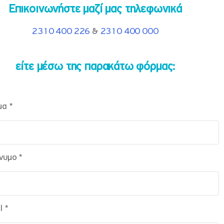
Επικοινωνήστε μαζί μας τηλεφωνικά
2310 400 226
&
2310 400 000
είτε μέσω της παρακάτω φόρμας:
μα *
νυμο *
l *