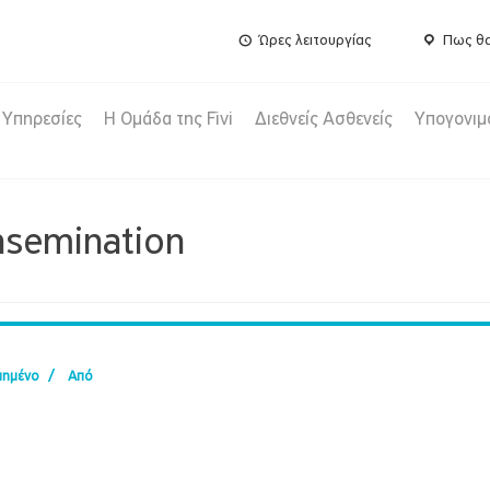
Ώρες λειτουργίας
Πως θα
Υπηρεσίες
Η Ομάδα της Fivi
Διεθνείς Ασθενείς
Υπογονιμ
insemination
ιημένο
/
Από