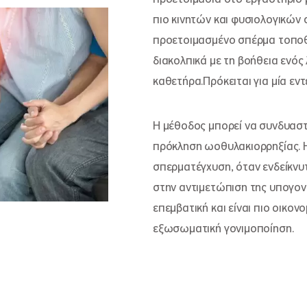
πιο κινητών και φυσιολογικώ
προετοιμασμένο σπέρμα τοποθ
διακολπικά με τη βοήθεια ενός 
καθετήρα.Πρόκειται για μία εν
Η μέθοδος μπορεί να συνδυαστ
πρόκληση ωοθυλακιορρηξίας. 
σπερματέγχυση, όταν ενδείκνυτ
στην αντιμετώπιση της υπογονι
επεμβατική και είναι πιο οικον
εξωσωματική γονιμοποίηση.