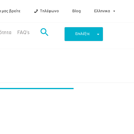
 μας βρείτε
Τηλέφωνο
Blog
Ελληνικα
ότητα
FAQ’s
Επιλέξτε