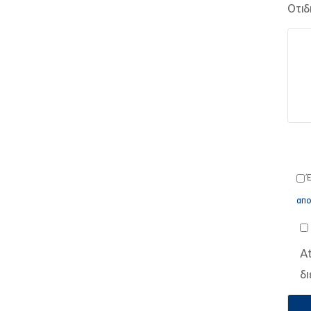
Οτιδ
Έ
απο
A
δ