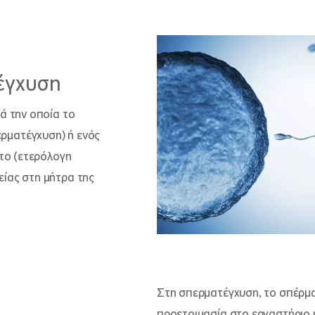
έγχυση
τά την οποία το
ρματέγχυση) ή ενός
ητο (ετερόλογη
είας στη μήτρα της
Στη σπερματέγχυση, το σπέρμ
προετοιμασία στο εργαστήριο