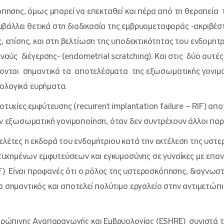
ησης, όμως μπορεί να επεκταθεί και πέρα από τη θεραπεία 
μβάλλει θετικά στη διαδικασία της εμβρυομεταφοράς -ακριβέ
επίσης, και στη βελτίωση της υποδεκτικότητας του ενδομητρ
ούς διέγερσης- (endometrial scratching). Και στις δύο αυτέ
ονται σημαντικά τα αποτελέσματα της εξωσωματικής γονιμ
θολογικά ευρήματα.
υχίες εμφύτευσης (recurrent implantation failure – RIF) απο
 εξωσωματική γονιμοποίηση, όταν δεν συντρέχουν άλλοι παρ
λέτες η εκδορά του ενδομήτριου κατά την εκτέλεση της υστ
ιτυχημένων εμφυτεύσεων και εγκυμοσύνης σε γυναίκες με επ
F) Είναι προφανές ότι ο ρόλος της υστεροσκόπησης, διαγνωστ
ερα σημαντικός και αποτελεί πολύτιμο εργαλείο στην αντιμετώπ
θρώπινης Αναπαραγωγής και Εμβρυολογίας (ESHRE) συνιστά 