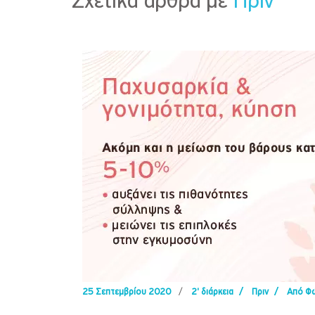
Σχετικά άρθρα με
Πριν
25 Σεπτεμβρίου 2020
/
2' διάρκεια
/
Πριν
/
Από Φώ