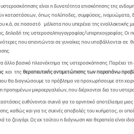
 υστεροσκόπησης είναι η δυνατότητα επισκόπησης της ενδομη
κών καταστάσεων, όπως πολύποδες, συμφύσεις, ινομυώματα, 
ου κ.ά, σε ποσοστό μάλιστα που υπερέχει της εναλλακτικής 
ας, δηλαδή της υστεροσαλπιγγογραφίας/υπερηχογραφίας. Οι 
χνότερες που απαντώνται σε γυναίκες που υποβάλλονται σε 
σης.
να άλλο βασικό πλεονέκτημα της υστεροσκόπησης. Παρέχει τη
ης
και της
θεραπευτικής αντιμετώπισης των παραπάνω προβ
 που θα διαγνώσουμε το πρόβλημα να προχωρήσουμε στη χειρ
η προηγμένων μικροεργαλείων, που διέρχονται δια του υστερ
αταστάσεις ευθύνονται συχνά για το αρνητικό αποτέλεσμα μια
ης, καθώς και για τις συχνές αποβολές του κυήματος, οι οπο
ά το ζευγάρι. Ως εκ τούτου η διάγνωση και θεραπεία είναι ιδι