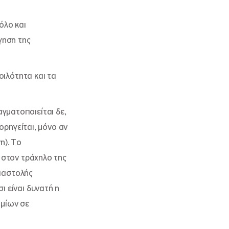
όλο και
γηση της
ιλότητα και τα
αγματοποιείται δε,
ρηγείται, μόνο αν
η). Το
 στον τράχηλο της
διαστολής
ι είναι δυνατή η
ομίων σε