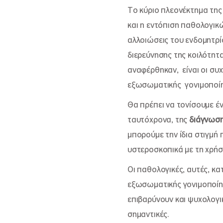
Tο κύριο πλεονέκτημα της
και η εντόπιση παθολογι
αλλοιώσεις του ενδομητρί
διερεύνησης της κοιλότητ
αναφέρθηκαν, είναι οι συ
εξωσωματικής γονιμοποίη
Θα πρέπει να τονίσουμε έ
ταυτόχρονα, της
διάγνωσ
μπορούμε την ίδια στιγμή
υστεροσκοπικά με τη χρήσ
Οι παθολογικές, αυτές, κ
εξωσωματικής γονιμοποίησ
επιβαρύνουν και ψυχολογικ
σημαντικές.