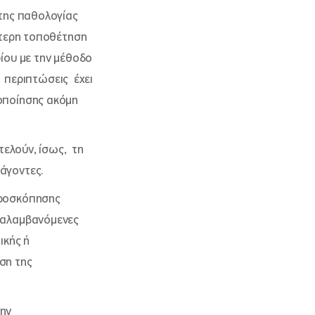
της παθολογίας
στερη τοποθέτηση
ίου με την μέθοδο
ς περιπτώσεις έχει
οποίησης ακόμη
τελούν, ίσως, τη
άγοντες.
εροσκόπησης
αναλαμβανόμενες
ικής ή
ιση της
την