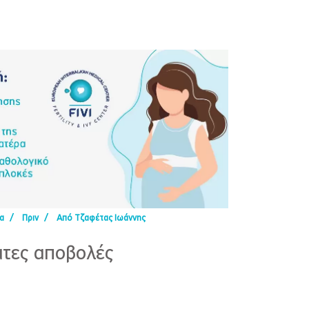
ια
/
Πριν
/
Από Τζαφέτας Ιωάννης
ατες αποβολές