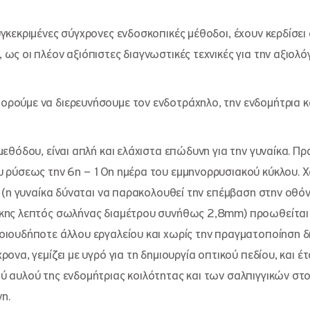
γκεκριμένες σύγχρονες ενδοσκοπικές μέθοδοι, έχουν κερδίσει 
ως οι πλέον αξιόπιστες διαγνωστικές τεχνικές για την αξιολό
ρούμε να διερευνήσουμε τον ενδοτράχηλο, την ενδομήτρια κο
μεθόδου, είναι απλή και ελάχιστα επώδυνη για την γυναίκα. Πρ
υ ρύσεως την 6η – 10η ημέρα του εμμηνορρυσιακού κύκλου. Χο
 (η γυναίκα δύναται να παρακολουθεί την επέμβαση στην οθόν
ήκης λεπτός σωλήνας διαμέτρου συνήθως 2,8mm) προωθείται
οιουδήποτε άλλου εργαλείου και χωρίς την πραγματοποίηση 
ονα, γεμίζει με υγρό για τη δημιουργία οπτικού πεδίου, και έτσ
ύ αυλού της ενδομήτριας κοιλότητας και των σαλπιγγικών στ
η.