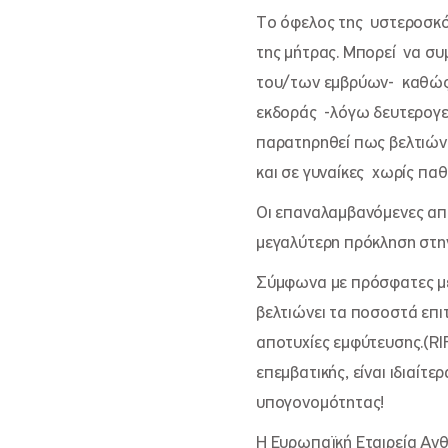
Το όφελος της υστεροσκόπ
της μήτρας. Μπορεί να συ
του/των εμβρύων- καθώς, 
εκδοράς -λόγω δευτερογεν
παρατηρηθεί πως βελτιών
και σε γυναίκες χωρίς πα
Οι επαναλαμβανόμενες αποτ
μεγαλύτερη πρόκληση στην
Σύμφωνα με πρόσφατες με
βελτιώνει τα ποσοστά επ
αποτυχίες εμφύτευσης.(RI
επεμβατικής, είναι ιδιαίτ
υπογονομότητας!
Η Ευρωπαϊκή Εταιρεία Αν