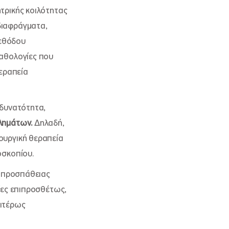
τρικής κοιλότητας
διαφράγματα,
μεθόδου
παθολογίες που
θεραπεία
 δυνατότητα,
λημάτων.
Δηλαδή,
ουργική θεραπεία
οσκοπίου.
ς προσπάθειας
ίες επιπροσθέτως,
αιτέρως