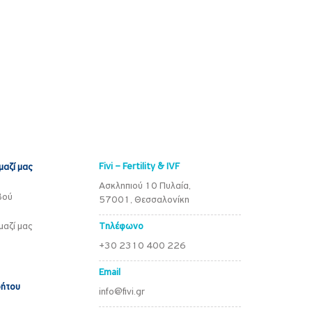
Fivi – Fertility & IVF
μαζί μας
Ασκληπιού 10 Πυλαία,
βού
57001, Θεσσαλονίκη
μαζί μας
Τηλέφωνο
+30 2310 400 226
Email
ρήτου
info@fivi.gr