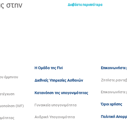
ς στην
Διαβάστε περισσότερα
Η Ομάδα της Fivi
Επικοινωνήστε 
ου έμμηνου
Ζητήστε ραντε
Διεθνείς Υπηρεσίες Ασθενών
Επικοινωνήστε 
Κατανόηση της υπογονιμότητας
ατέγχυση
Όροι χρήσης
Γυναικεία υπογονιμότητα
οποίηση (IVF)
Πολιτική Απορ
Ανδρική Υπογονιμότητα
ιμότητας