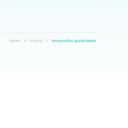
/
/
Αρχική
Η ομάδα
Κουνατιάδου Αμαλία-Μαρία