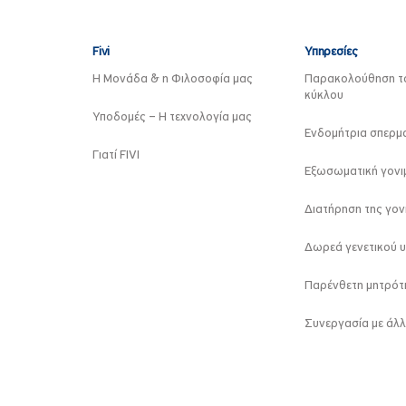
Fivi
Υπηρεσίες
Η Μονάδα & η Φιλοσοφία μας
Παρακολούθηση τ
κύκλου
Υποδομές – Η τεχνολογία μας
Ενδομήτρια σπερμ
Γιατί FIVI
Εξωσωματική γονιμ
Διατήρηση της γον
Δωρεά γενετικού υ
Παρένθετη μητρότ
Συνεργασία με άλλ