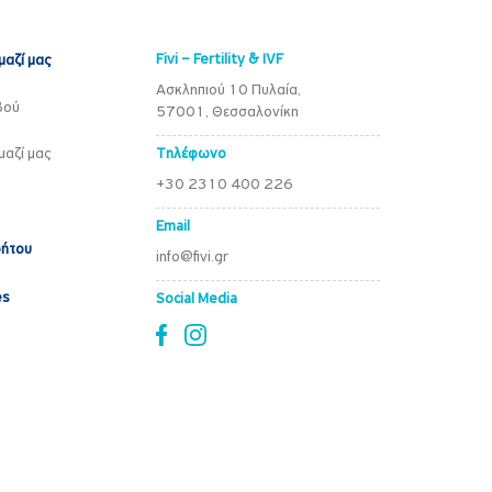
Fivi – Fertility & IVF
μαζί μας
Ασκληπιού 10 Πυλαία,
βού
57001, Θεσσαλονίκη
μαζί μας
Τηλέφωνο
+30 2310 400 226
Email
ρήτου
info@fivi.gr
es
Social Media