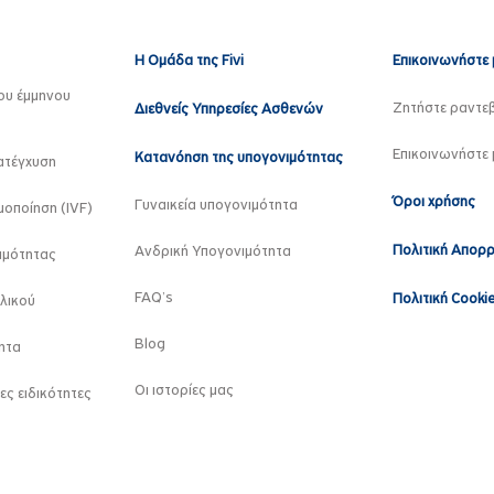
Η Ομάδα της Fivi
Επικοινωνήστε 
ου έμμηνου
Ζητήστε ραντε
Διεθνείς Υπηρεσίες Ασθενών
Επικοινωνήστε 
Κατανόηση της υπογονιμότητας
ατέγχυση
Όροι χρήσης
Γυναικεία υπογονιμότητα
οποίηση (IVF)
Πολιτική Απορ
Ανδρική Υπογονιμότητα
ιμότητας
FAQ’s
Πολιτική Cooki
λικού
Blog
ητα
Οι ιστορίες μας
ες ειδικότητες