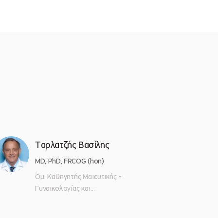
Ταρλατζής Βασίλης
MD, PhD, FRCOG (hon)
Ομ. Καθηγητής Μαιευτικής -
Γυναικολογίας και...