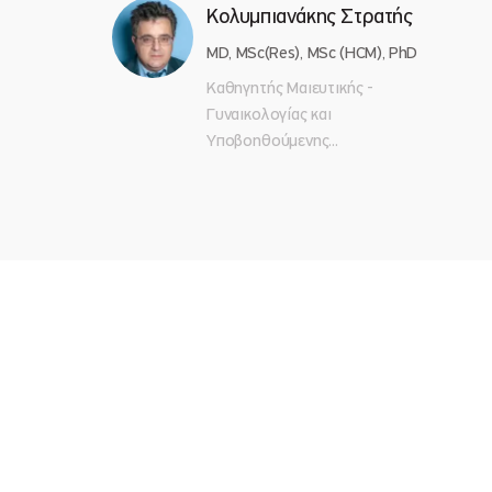
Κολυμπιανάκης Στρατής
MD, MSc(Res), MSc (HCM), PhD
Καθηγητής Μαιευτικής -
Γυναικολογίας και
Υποβοηθούμενης...