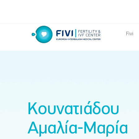
Skip
to
content
Fivi
FIVI Fertility & IVF Center
Κουνατιάδου
Αμαλία-Μαρία