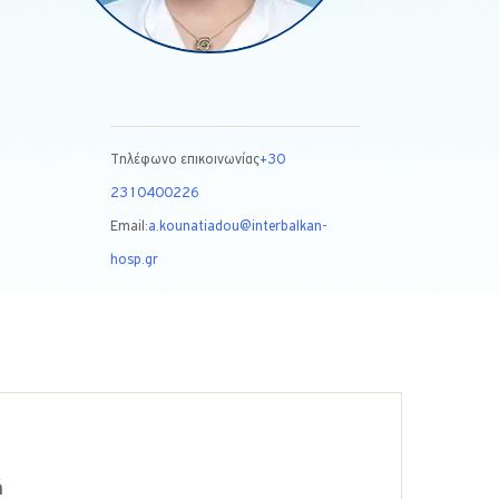
Τηλέφωνο επικοινωνίας
+30
2310400226
Email:
a.kounatiadou@interbalkan-
hosp.gr
ή