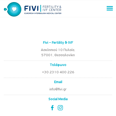
Skip
to
content
FIVI Fertility & IVF Center
Fivi – Fertility & IVF
Ασκληπιού 10 Πυλαία,
57001, Θεσσαλονίκη
Τηλέφωνο
+30 2310 400 226
Email
info@fivi.gr
Social Media