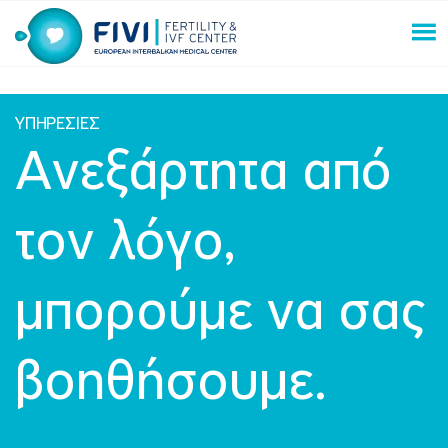
Skip
to
content
FIVI Fertility & IVF Center
ΥΠΗΡΕΣΙΕΣ
Ανεξάρτητα από
τον λόγο,
μπορούμε να σας
βοηθήσουμε.