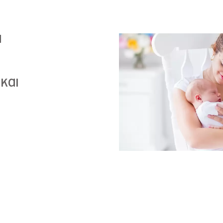
α
και