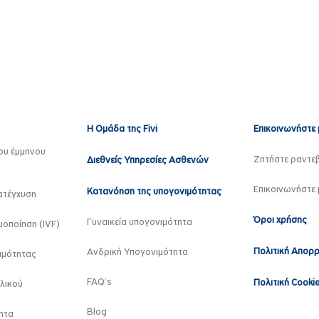
Η Ομάδα της Fivi
Επικοινωνήστε 
ου έμμηνου
Ζητήστε ραντε
Διεθνείς Υπηρεσίες Ασθενών
Επικοινωνήστε 
Κατανόηση της υπογονιμότητας
ατέγχυση
Όροι χρήσης
Γυναικεία υπογονιμότητα
οποίηση (IVF)
Πολιτική Απορ
Ανδρική Υπογονιμότητα
ιμότητας
FAQ’s
Πολιτική Cooki
λικού
Blog
ητα