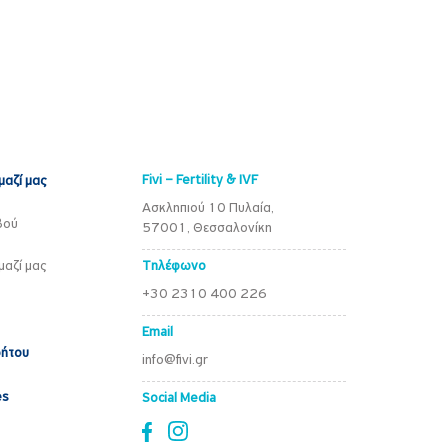
Fivi – Fertility & IVF
μαζί μας
Ασκληπιού 10 Πυλαία,
βού
57001, Θεσσαλονίκη
μαζί μας
Τηλέφωνο
+30 2310 400 226
Email
ρήτου
info@fivi.gr
es
Social Media