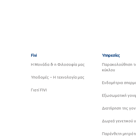
Fivi
Υπηρεσίες
Η Μονάδα & η Φιλοσοφία μας
Παρακολούθηση τ
κύκλου
Υποδομές – Η τεχνολογία μας
Ενδομήτρια σπερμ
Γιατί FIVI
Εξωσωματική γονιμ
Διατήρηση της γον
Δωρεά γενετικού υ
Παρένθετη μητρότ