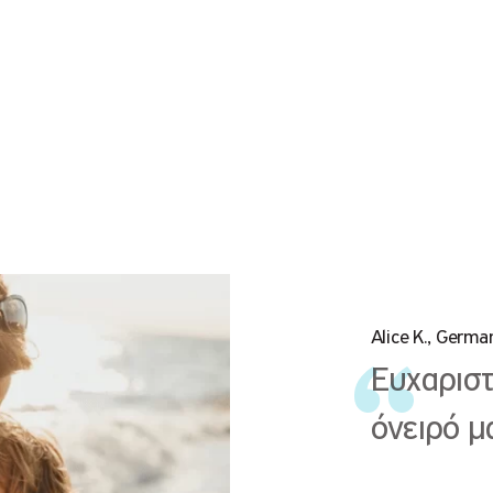
Alice K., Germa
Ευχαριστ
όνειρό μ