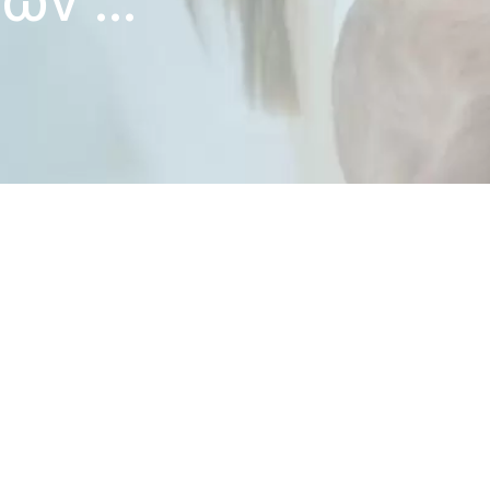
ν ...