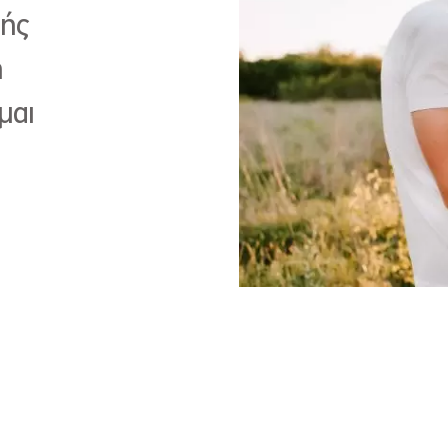
ωής
η
μαι