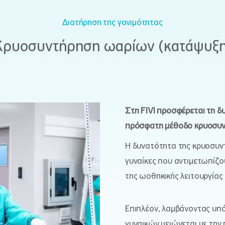
Διατήρηση της γονιμότητας
Κρυοσυντήρηση ωαρίων (κατάψυξη
Στη FIVI προσφέρεται τη 
πρόσφατη μέθοδο κρυοσυντ
Η δυνατότητα της κρυοσυντ
γυναίκες που αντιμετωπίζο
της ωοθηκικής λειτουργίας 
Επιπλέον, λαμβάνοντας υπ
γυναικών μειώνεται με την 