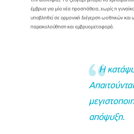
την ωοληψία). Το ζευγάρι μπορεί να χρησιμοπο
έμβρυα για μία νέα προσπάθεια, χωρίς η γυναίκα
υποβληθεί σε ορμονική διέγερση ωοθηκών και 
παρακολούθηση και εμβρυομεταφορά.
Η κατάψυ
Απαιτούνται
μεγιστοποιη
απόψυξη.