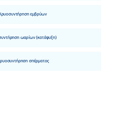
ρυοσυντήρηση εμβρύων
υντήρηση ωαρίων (κατάψυξη)
υοσυντήρηση σπέρματος