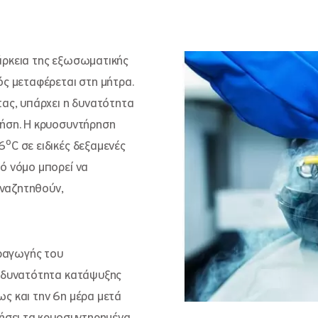
άρκεια της εξωσωματικής
ός μεταφέρεται στη μήτρα.
τας, υπάρχει η δυνατότητα
ρήση. Η κρυοσυντήρηση
⁰C σε ειδικές δεξαμενές
ό νόμο μπορεί να
αναζητηθούν,
ραγωγής του
ι δυνατότητα κατάψυξης
ς και την 6η μέρα μετά