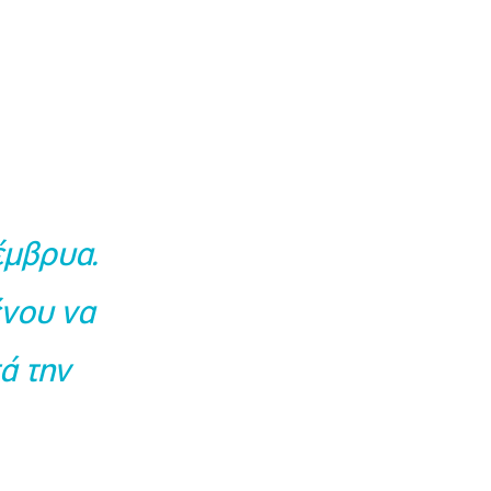
έμβρυα.
ένου να
ά την