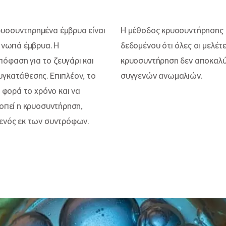
υοσυντηρημένα έμβρυα είναι
Η μέθοδος κρυοσυντήρησης 
ε νωπά έμβρυα. Η
δεδομένου ότι όλες οι μελέτ
όφαση για το ζευγάρι και
κρυοσυντήρηση δεν αποκαλύ
υγκατάθεσης. Επιπλέον, το
συγγενών ανωμαλιών.
α φορά το χρόνο και να
κοπεί η κρυοσυντήρηση,
 ενός εκ των συντρόφων.