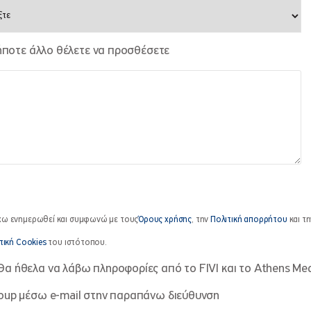
ήποτε άλλο θέλετε να προσθέσετε
χω ενημερωθεί και συμφωνώ με τους
Όρους χρήσης
, την
Πολιτική απορρήτου
και τη
τική Cookies
του ιστότοπου.
Θα ήθελα να λάβω πληροφορίες από το FIVI και το Athens Med
oup μέσω e-mail στην παραπάνω διεύθυνση