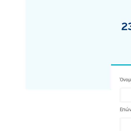
2
Όνομ
Επών