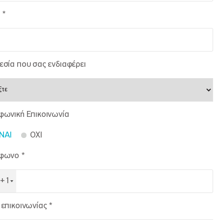
 *
εσία που σας ενδιαφέρει
φωνική Επικοινωνία
NAI
OXI
φωνο *
+1
επικοινωνίας *