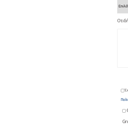
Οτιδ
Έ
Πολι
Gr