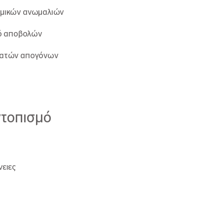
μικών ανωμαλιών
κό αποβολών
βατών απογόνων
ντοπισμό
ειες