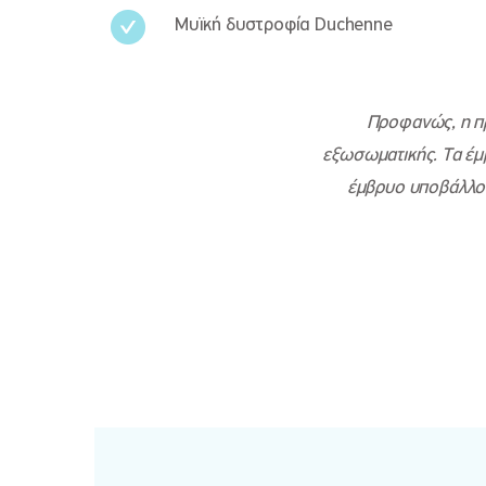
Μυϊκή δυστροφία Duchenne
Προφανώς, η πρ
εξωσωματικής. Τα έμβ
έμβρυο υποβάλλον