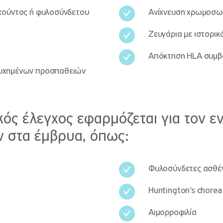
ατούντος ή φυλοσύνδετου
Ανίχνευση χρωμοσω
Ζευγάρια με ιστορι
Απόκτηση HLA συμ
τυχημένων προσπαθειών
ός έλεγχος εφαρμόζεται για τον ε
 στα έμβρυα, όπως:
Φυλοσύνδετες ασθέν
Huntington’s chorea
Αιμορροφιλία