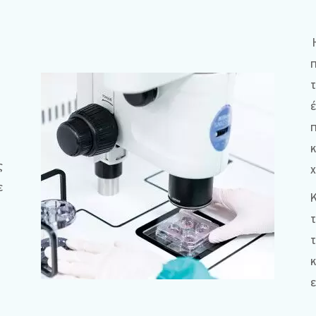
π
τ
έ
π
κ
ς
χ
ε
Κ
τ
τ
κ
ε