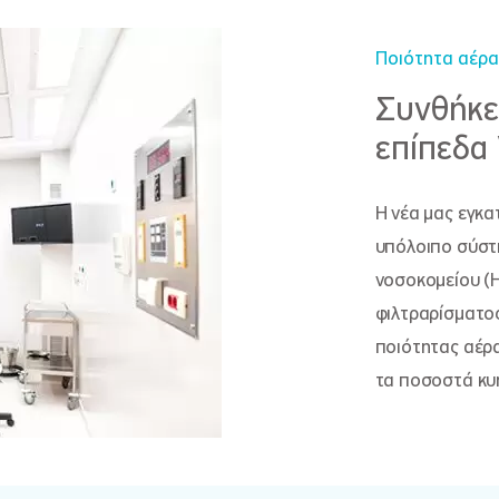
Ποιότητα αέρα
Συνθήκε
επίπεδα
Η νέα μας εγκα
υπόλοιπο σύστη
νοσοκομείου (H
φιλτραρίσματος
ποιότητας αέρα
τα ποσοστά κυ