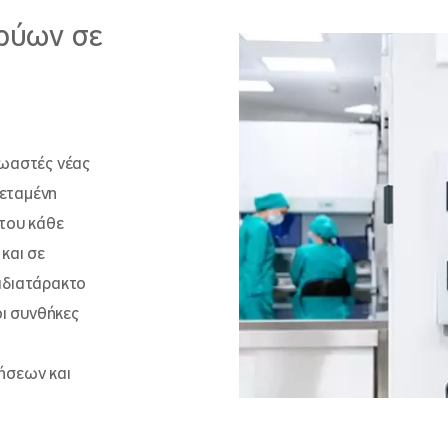
βρύων σε
πωαστές νέας
τεταμένη
 του κάθε
και σε
αδιατάρακτο
οι συνθήκες
ήσεων και