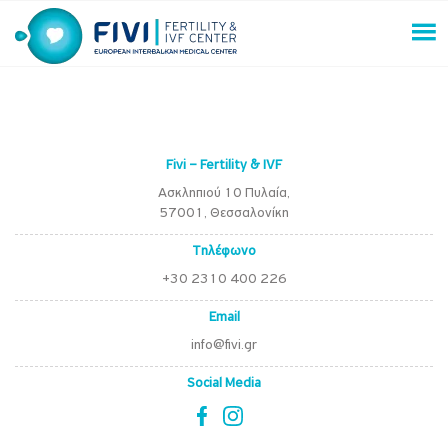
Skip
to
content
FIVI Fertility & IVF Center
Fivi – Fertility & IVF
Ασκληπιού 10 Πυλαία,
57001, Θεσσαλονίκη
Τηλέφωνο
+30 2310 400 226
Email
info@fivi.gr
Social Media