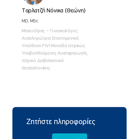
Ταρλατζή Νόνικα (Θεώνη)
MD, MSc
Μαιευτήρας – Γυναικολόγος,
Αναπληρώτρια Επιστημονικά
Υπεύθυνη FIVI Μονάδα Ιατρικώς
Υποβοηθούμενης Αναπαραγωγής,
Ιατρικό Διαβαλκανικό
Θεσσαλονίκης
Ζητήστε πληροφορίες