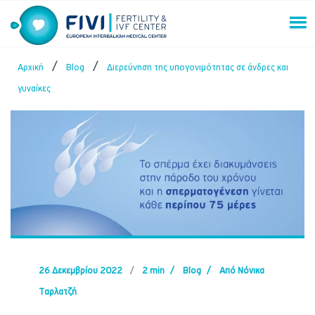
Skip
to
content
FIVI Fertility & IVF Center
/
/
Αρχική
Blog
Διερεύνηση της υπογονιμότητας σε άνδρες και
γυναίκες
26 Δεκεμβρίου 2022
/
2 min
/
Blog
/
Από Νόνικα
Ταρλατζή