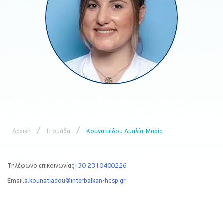
/
/
Αρχική
Η ομάδα
Κουνατιάδου Αμαλία-Μαρία
Τηλέφωνο επικοινωνίας
+30 2310400226
Email:
a.kounatiadou@interbalkan-hosp.gr