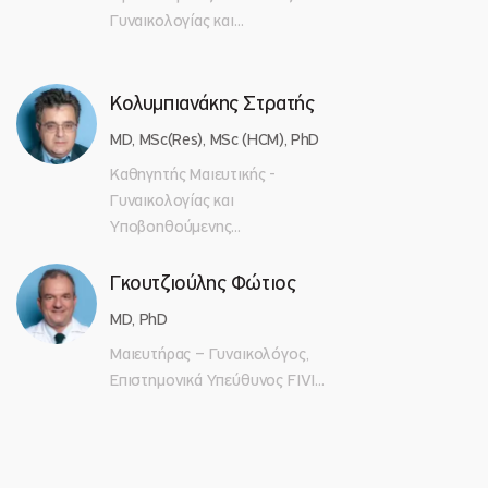
Γυναικολογίας και...
Κολυμπιανάκης Στρατής
MD, MSc(Res), MSc (HCM), PhD
Καθηγητής Μαιευτικής -
Γυναικολογίας και
Υποβοηθούμενης...
Γκουτζιούλης Φώτιος
MD, PhD
Μαιευτήρας – Γυναικολόγος,
Επιστημονικά Υπεύθυνος FIVI...